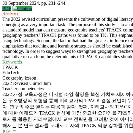
30 September 2024. pp. 231~244
PDF
Abstract
The 2022 revised curriculum presents the cultivation of digital litera
emerging as a very important task. The purpose of this study is to an
a standard model that can measure geography teachers' TPACK competenc
geography teachers’ TPACK paths was found to be TK. This emphasize
using technology. Second, the factor that had the greatest influen
emphasizes that teaching and learning strategies should be established 
technology. In order to suggest ways to strengthen geography teacher
qualitative research on the determinants of TPACK capabilities should 
Keywords
TPACK
EduTech
Geography lesson
2022 Revised Curriculum
Teacher competencies
2022 개정 교육과정은 디지털 소양 함양을 핵심 가치로 제시하
은 구조방정식 모형을 통해 지리교사의 TPACK 결정 요인이 
다. 연구의 주요 결과는 다음과 같다. 첫째, 지리교사의 TPA
에 대한 이해도가 TPACK 형성에 가장 중요한 요인임을 강조하는
로지를 활용한 지리수업에서 교수 전략만을 고려할 것이 아니라
해서는 본 연구 결과를 토대로 교사의 TPACK 역량 강화를 위한
키워드