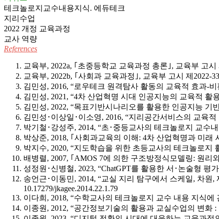
테크놀로지교수내용지식. 에듀테크
지리수업
2022 개정 교육과정
교사 역량
References
교육부, 2022a, ｢초중등학교 교육과정 총론｣, 교육부 고시 제
교육부, 2022b, ｢사회과 교육과정｣, 교육부 고시 제2022-3
김민성, 2016, “로우테크 원격탐사 활동의 교육적 효과-비판
김민성, 2021, “4차 산업혁명 시대 인공지능의 교육적 활용과 
김민성, 2022, “목표기반시나리오를 활용한 인공지능 기반 지리
김민성･이상일･이소영, 2016, “지리공간서비스의 교육적 함의와 교수학습 
박기철･강성주, 2014, “초･중등교사의 테크놀로지 교수내용지식
박상준, 2018, ｢사회과교육의 이해: 4차 산업혁명과 미래 
박지수, 2020, “지도학습을 위한 초등교사의 테크놀로지 활용 
배병렬, 2007, ｢AMOS 7에 의한 구조방정식모델링: 원리와
성정원･신병철, 2023, “ChatGPT를 활용한 서･논술형 평
송언근･이동민, 2014, “교실 지리 탐구에서 스케일, 차원,
10.17279/jkagee.2014.22.1.79
이다희, 2018, “수학교사의 테크놀로지 교수 내용 지식에
이종원, 2012, “공간정보기술의 활용과 교실수업의 변화 : 여섯
이종원, 2023, “디지털 전환의 시대에 대응하는 교육과정의 