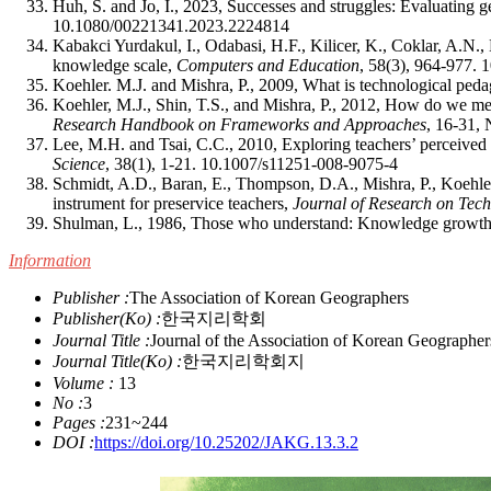
Huh, S. and Jo, I., 2023, Successes and struggles: Evaluating 
10.1080/00221341.2023.2224814
Kabakci Yurdakul, I., Odabasi, H.F., Kilicer, K., Coklar, A.N.
knowledge scale,
Computers and Education
, 58(3), 964-977.
1
Koehler. M.J. and Mishra, P., 2009, What is technological p
Koehler, M.J., Shin, T.S., and Mishra, P., 2012, How do we 
Research Handbook on Frameworks and Approaches
, 16-31,
Lee, M.H. and Tsai, C.C., 2010, Exploring teachers’ perceived
Science
, 38(1), 1-21.
10.1007/s11251-008-9075-4
Schmidt, A.D., Baran, E., Thompson, D.A., Mishra, P., Koehle
instrument for preservice teachers,
Journal of Research on Tec
Shulman, L., 1986, Those who understand: Knowledge growth 
Information
Publisher :
The Association of Korean Geographers
Publisher(Ko) :
한국지리학회
Journal Title :
Journal of the Association of Korean Geographer
Journal Title(Ko) :
한국지리학회지
Volume :
13
No :
3
Pages :
231~244
DOI :
https://doi.org/10.25202/JAKG.13.3.2