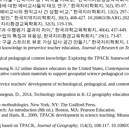
대한 예비교사들의 태도 연구,” 한국지리학회지, 5(2), 85-97.
비교사와 현직교사 간 성향 비교,” 한국지리학회지, 12(2), 297-3
,” 한국지역지리학회지, 30(3), 408-427.
10.26863/JKARG.2024
리환경교육학회지, 32(3), 119-136.
 수행평가 결과의 차이,” 한국과학교육학회지, 40(4), 437-449.
의 특징과 유용성, 한국지리환경교육학회지,” 29(1), 73-87.
 구글 스트리트 뷰로 가상 답사 공간 만들기,” 한국지리학회지, 12(4),
t knowledge in preservice teacher education,
Journal of Research on T
ogical pedagogical content knowledge: Exploring the TPACK framewor
g K-12 online distance educators in the United States,
Contemporary
ucative curriculum materials to support geospatial science pedagogical 
reservice teachers’ development of technological, pedagogical, and co
 Lanegran, D., 2014, Technology integration in K-12 geography educat
h methodologies
. New York, NY: The Guilford Press.
arch: An introduction (8th ed.). Boston, MA: Pearson Education.
S., and Haris, R., 2009, TPACK development in science teaching: Measu
ning based on TPACK,
Journal of Geography
, 114(3), 108-117.
10.1080/