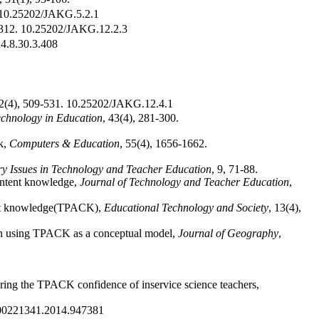
10.25202/JAKG.5.2.1
12.
10.25202/JAKG.12.2.3
.8.30.3.408
 509-531.
10.25202/JAKG.12.4.1
echnology in Education
, 43(4), 281-300.
k,
Computers & Education
, 55(4), 1656-1662.
 Issues in Technology and Teacher Education
, 9, 71-88.
content knowledge,
Journal of Technology and Teacher Education
,
ntent knowledge(TPACK),
Educational Technology and Society
, 13(4),
ion using TPACK as a conceptual model,
Journal of Geography
,
ring the TPACK confidence of inservice science teachers,
00221341.2014.947381