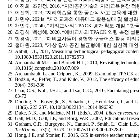
이진희･조인정, 2016, “지리공간기술의 지리교육현장 적용에 
이진희, 2023, “지리학습을 통한 공간적 사고 교육에 대한 예
채민수, 2024a, “지리교과의 에듀테크 활용실태 및 활성화 방안
채민수, 2024b, “지리교사의 TPACK 평가 척도 개발,” 한국지
최경식･백성혜, 2020, “예비교사의 TPACK 역량 측정 설문과
함경림, 2021, “예비교사들이 경험한 구글어스 활용 지리수업
홍태완, 2023, “가상 답사 공간 불균형에 대한 실천적 대안:
Abbitt, J.T., 2011, Measuring technological pedagogical conten
10.1080/15391523.2011.10782573
Archambault M.L. and Barnett H.J., 2010, Revisiting technol
10.1016/j.compedu.2010.07.009
Archambault, L. and Crippen, K., 2009, Examining TPACK amon
Bodzin, A., Peffer, T., and Kulo, V., 2012, The efficacy of ed
20(4), 361-386.
Chai, C.S., Koh, J.H.L., and Tsai, C.C., 2010, Facilitating p
63-73.
Doering, A., Koseoglu, S., Scharber, C., Henrickson, J., and
113(6), 223-237.
10.1080/00221341.2014.896393
Duke, N.K. and Mallette, M.H. (Eds.)., 2004,
Literacy researc
Gall, M.D., Gall, J.P., and Borg, W.R., 2007, Educational rese
Graham, C.R., Burgoyne, N., Cantrel, P., Smith, L., Clair, L.
TechTrends
, 53(5), 70-79.
10.1007/s11528-009-0328-0
Hong, J.E. and Stonier, F., 2015, GIS in-service teacher trai