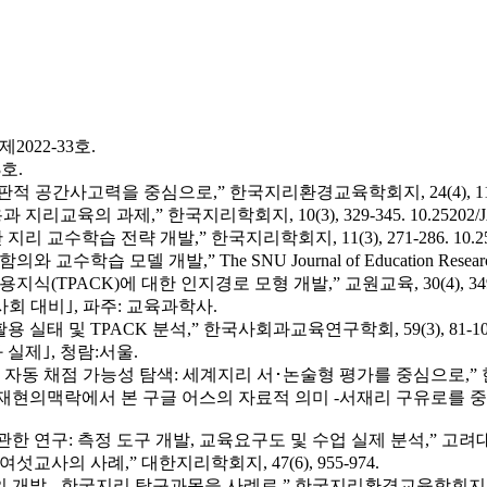
2022-33호.
3호.
적 공간사고력을 중심으로,” 한국지리환경교육학회지, 24(4), 115
지리교육의 과제,” 한국지리학회지, 10(3), 329-345.
10.25202/
 교수학습 전략 개발,” 한국지리학회지, 11(3), 271-286.
10.2
모델 개발,” The SNU Journal of Education Research, 2
(TPACK)에 대한 인지경로 모형 개발,” 교원교육, 30(4), 349
사회 대비｣, 파주: 교육과학사.
실태 및 TPACK 분석,” 한국사회과교육연구학회, 59(3), 81-10
 실제｣, 청람:서울.
가 자동 채점 가능성 탐색: 세계지리 서･논술형 평가를 중심으로,” 한국지
 재현의맥락에서 본 구글 어스의 자료적 의미 -서재리 구유로를 중심으로
 관한 연구: 측정 도구 개발, 교육요구도 및 수업 실제 분석,” 고
교사의 사례,” 대한지리학회지, 47(6), 955-974.
개발 - 한국지리 탐구과목을 사례로,” 한국지리환경교육학회지, 31(1)