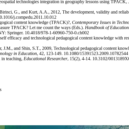
geospatial technologies integration in geography lessons using TPACK,
, Birinci, G., and Kurt, A.A., 2012, The development, validity and reli
0.1016/j.compedu.2011.10.012
edagogical content knowledge (TPACK)?,
Contemporary Issues in Techn
measure TPACK? Let me count the ways (Eds.).
Handbook of Education
 NY: Springer.
10.4018/978-1-60960-750-0.ch002
 self efficacy and technological pedagogical content knowledge with r
r, J.M., and Shin, S.T., 2009, Technological pedagogical content kn
hnology in Education
, 42, 123-149.
10.1080/15391523.2009.10782544
in teaching,
Educational Researcher
, 15(2), 4-14.
10.3102/0013189X
s